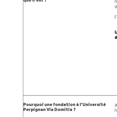
que c’est ?
m
d
F
U
Pourquoi une fondation à l’Université
A
Perpignan Via Domitia ?
l