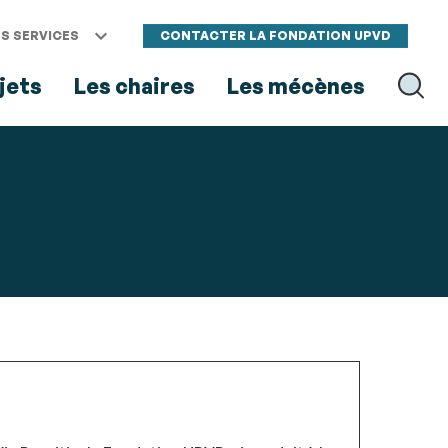
S SERVICES
CONTACTER LA FONDATION UPVD
jets
Les chaires
Les mécènes
RECH