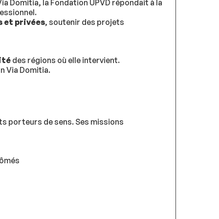
Via Domitia, la Fondation UPVD répondait à la
fessionnel.
s et privées
, soutenir des projets
ité
des régions où elle intervient.
an Via Domitia.
ts porteurs de sens. Ses missions
plômés