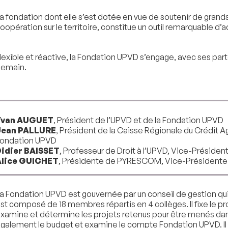
a fondation dont elle s’est dotée en vue de soutenir de grands p
oopération sur le territoire, constitue un outil remarquable d
lexible et réactive, la Fondation UPVD s’engage, avec ses part
emain.
Yvan AUGUET
, Président de l’UPVD et de la Fondation UPVD
Jean PALLURE
, Président de la Caisse Régionale du Crédit A
ondation UPVD
idier BAISSET
, Professeur de Droit à l’UPVD, Vice-Présiden
Alice GUICHET
, Présidente de PYRESCOM, Vice-Présidente 
a Fondation UPVD est gouvernée par un conseil de gestion qui 
st composé de 18 membres répartis en 4 collèges. Il fixe le p
xamine et détermine les projets retenus pour être menés dans l
galement le budget et examine le compte Fondation UPVD. Il 