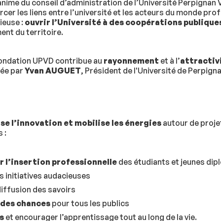
anime du conseil d’administration de l’Université Perpignan 
cer les liens entre l’université et les acteurs du monde pro
ieuse :
ouvrir l’Université à des coopérations publique
nt du territoire.
 Fondation UPVD contribue au
rayonnement
et à l’
attractiv
idée par
Yvan AUGUET
, Président de l'Université de Perpign
lse l’innovation et mobilise les énergies
autour de proje
 :
 l’insertion professionnelle
des étudiants et jeunes di
s initiatives audacieuses
diffusion des savoirs
é des chances
pour tous les publics
s
et encourager l’apprentissage tout au long de la vie.