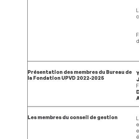
L
c
F
d
Présentation des membres du Bureau de
la Fondation UPVD 2022-2025
F
D
Les membres du conseil de gestion
L
e
e
é