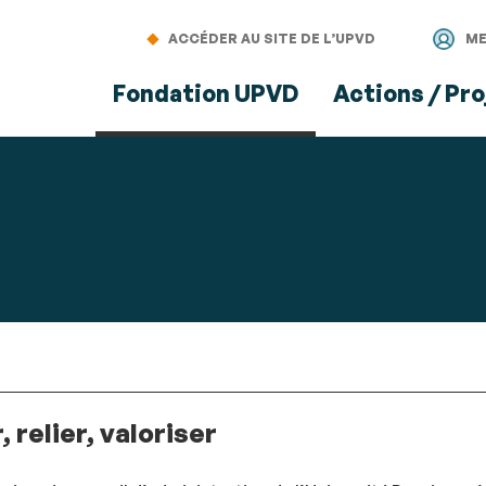
Aller
Navigation
Accès
Connexion
au
directs
ACCÉDER AU SITE DE L’UPVD
ME
contenu
Fondation UPVD
Actions / Pro
 relier, valoriser