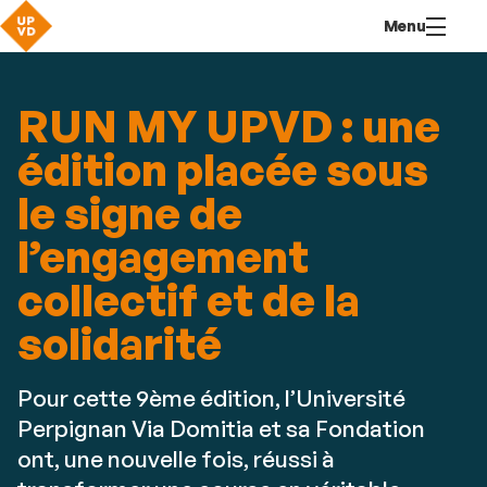
Aller
Navigation
Accès
Connexion
Menu
au
directs
contenu
RUN MY UPVD : une
édition placée sous
le signe de
l’engagement
collectif et de la
solidarité
Pour cette 9ème édition, l’Université
Perpignan Via Domitia et sa Fondation
ont, une nouvelle fois, réussi à