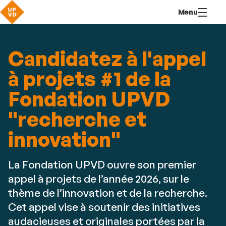
Aller
Navigation
Accès
Connexion
Menu
au
directs
contenu
Candidatez à l'appel
à projets #1 de la
Fondation UPVD
"recherche et
innovation"
La Fondation UPVD ouvre son premier
appel à projets de l’année 2026, sur le
thème de l’innovation et de la recherche.
Cet appel vise à soutenir des initiatives
audacieuses et originales portées par la